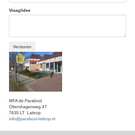
Vraag/idee
MFA de Parabool
Ottershagenweg 47
7635 LT Lattrop
info@parabool-lattrop.nl