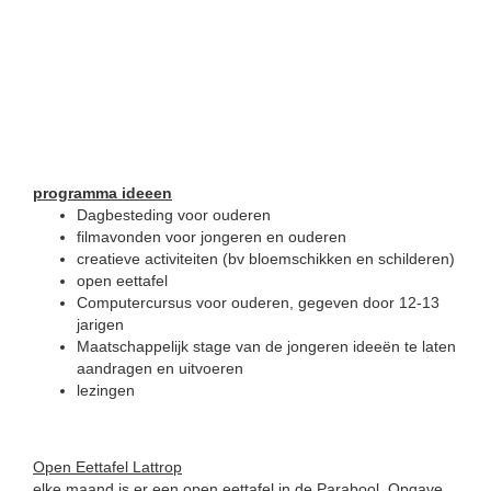
programma ideeen
Dagbesteding voor ouderen
filmavonden voor jongeren en ouderen
creatieve activiteiten (bv bloemschikken en schilderen)
open eettafel
Computercursus voor ouderen, gegeven door 12-13
jarigen
Maatschappelijk stage van de jongeren ideeën te laten
aandragen en uitvoeren
lezingen
Open Eettafel Lattrop
elke maand is er een open eettafel in de Parabool. Opgave