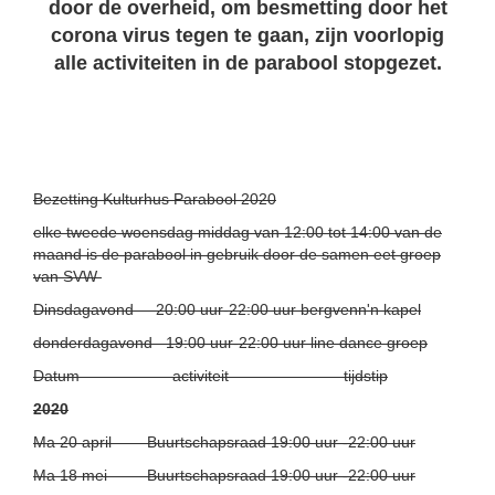
door de overheid, om besmetting door het
corona virus tegen te gaan, zijn voorlopig
alle activiteiten in de parabool stopgezet.
Bezetting Kulturhus Parabool 2020
elke tweede woensdag middag van 12:00 tot 14:00 van de
maand is de parabool in gebruik door de samen eet groep
van SVW
Dinsdagavond 20:00 uur-22:00 uur bergvenn'n kapel
donderdagavond 19:00 uur-22:00 uur line dance groep
Datum activiteit tijdstip
2020
Ma 20 april Buurtschapsraad 19:00 uur -22:00 uur
Ma 18 mei Buurtschapsraad 19:00 uur -22:00 uur